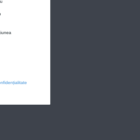
ru
n
țiunea
© 2026 Ringier Romania. Toate drepturile rezervate
nfidențialitate