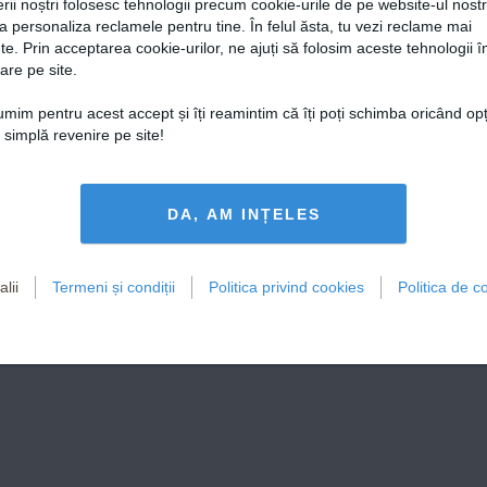
rii noștri folosesc tehnologii precum cookie-urile de pe website-ul nost
a personaliza reclamele pentru tine. În felul ăsta, tu vezi reclame mai
te. Prin acceptarea cookie-urilor, ne ajuți să folosim aceste tehnologii î
are pe site.
țumim pentru acest accept și îți reamintim că îți poți schimba oricând op
o simplă revenire pe site!
DA, AM INȚELES
lii
Termeni și condiții
Politica privind cookies
Politica de co