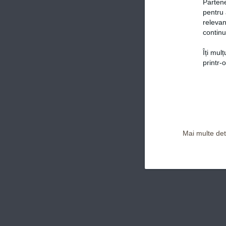
Partene
pentru 
relevan
continu
Îți mul
Politica de confidențialitate și Termeni și Condiții
printr-
Mai multe deta