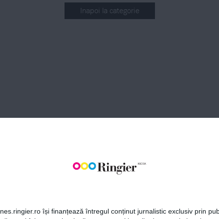
Inapoi la categorie
BONEAZĂ-TE LA NEWSLETT
Fii la curent cu toate aparițiile din grupul Ringier.
ABONEAZĂ-TE
es.ringier.ro își finanțează întregul conținut jurnalistic exclusiv prin publ