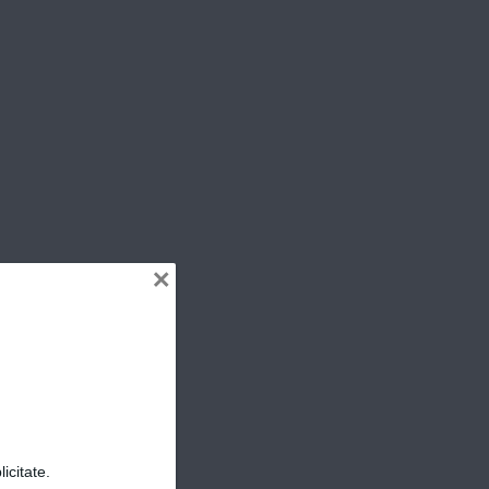
ER
×
icitate.