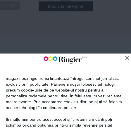
1 / 100
Inapoi la categorie
ABONEAZĂ-TE LA NEWSLETTER
Fii la curent cu toate aparițiile din grupul Ringier.
×
magazines.ringier.ro își finanțează întregul conținut jurnalistic
exclusiv prin publicitate. Partenerii noștri folosesc tehnologii
precum cookie-urile de pe website-ul nostru pentru a
ABONEAZĂ-TE
personaliza reclamele pentru tine. În felul ăsta, tu vezi reclame
mai relevante. Prin acceptarea cookie-urilor, ne ajuți să folosim
aceste tehnologii în continuare pe site.
Îți mulțumim pentru acest accept și îți reamintim că îți poți
Politica de confidențialitate și
© 2026 Ringier Romania. Toate
schimba oricând opțiunea printr-o simplă revenire pe site!