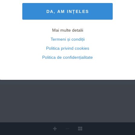
Termeni și Condiții
drepturile rezervate
DA, AM INȚELES
Mai multe detalii
Termeni și condiții
Politica privind cookies
Politica de confidențialitate