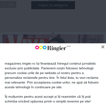
1 / 100
Inapoi la categorie
ABONEAZĂ-TE LA NEWSLETTER
Fii la curent cu toate aparițiile din grupul Ringier.
Nr
.
 351 Octombrie 2025
 29,99 lei
n
THEO ROSE & 
NR 351
SMILEY
×
n
OCTOMBRIE 2025
POVEȘTI CARE NU 
S-AU AUZIT ÎNCĂ: 
ÎN CULISELE 
SUCCESULUI ȘI 
ALE IUBIRII
magazines.ringier.ro își finanțează întregul conținut jurnalistic
MIKAELA
ALBU
exclusiv prin publicitate. Partenerii noștri folosesc tehnologii
PRIMUL INTERVIU: 
precum cookie-urile de pe website-ul nostru pentru a
ÎȘI SCRIE PROPRIUL 
ABONEAZĂ-TE
DESTIN ÎNTR-O 
personaliza reclamele pentru tine. În felul ăsta, tu vezi reclame
LUME CARE 
O AȘTEAPTĂ
mai relevante. Prin acceptarea cookie-urilor, ne ajuți să folosim
aceste tehnologii în continuare pe site.
VIVA!
Îți mulțumim pentru acest accept și îți reamintim că îți poți
Prima alegere a vedetelor
Politica de confidențialitate și
© 2026 Ringier Romania. Toate
schimba oricând opțiunea printr-o simplă revenire pe site!