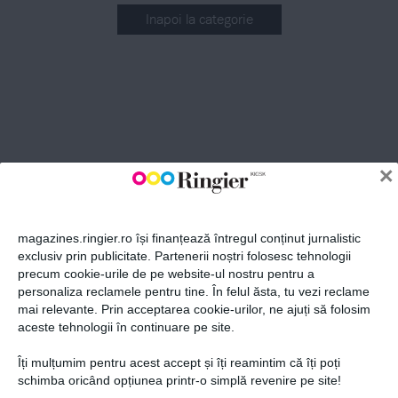
Inapoi la categorie
ABONEAZĂ-TE LA NEWSLETTER
Fii la curent cu toate aparițiile din grupul Ringier.
×
magazines.ringier.ro își finanțează întregul conținut jurnalistic
exclusiv prin publicitate. Partenerii noștri folosesc tehnologii
precum cookie-urile de pe website-ul nostru pentru a
ABONEAZĂ-TE
personaliza reclamele pentru tine. În felul ăsta, tu vezi reclame
mai relevante. Prin acceptarea cookie-urilor, ne ajuți să folosim
aceste tehnologii în continuare pe site.
Îți mulțumim pentru acest accept și îți reamintim că îți poți
Politica de confidențialitate și
© 2026 Ringier Romania. Toate
schimba oricând opțiunea printr-o simplă revenire pe site!