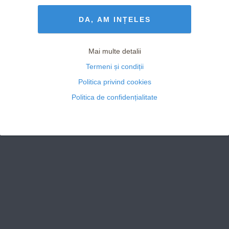
Termeni și Condiții
drepturile rezervate
DA, AM INȚELES
Mai multe detalii
Termeni și condiții
Politica privind cookies
Politica de confidențialitate