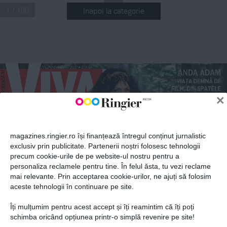
1 / 100
Inapoi la categorie
ABONEAZĂ-TE LA NEWSLETTER
.
Nr
 292 Octombrie 2020
 10,9 lei
n
ANDA ADAM
Fii la curent cu toate aparițiile din grupul Ringier.
VIAȚA DEMNĂ DE 
 
FILM, DIN SPATELE 
×
IMAGINII DE 
20
BOMBĂ SEXY
IRIS APFEL
CUM SĂ FII 
magazines.ringier.ro își finanțează întregul conținut jurnalistic
VEDETĂ COOL 
exclusiv prin publicitate. Partenerii noștri folosesc tehnologii
Ş
TEFAN BĂNICĂ
PE INSTAGRAM, 
precum cookie-urile de pe website-ul nostru pentru a
LA 99 DE ANI
CEL MAI SINCER 
ABONEAZĂ-TE
INTERVIU DESPRE 
personaliza reclamele pentru tine. În felul ăsta, tu vezi reclame
CARIERĂ ȘI VIAȚA 
mai relevante. Prin acceptarea cookie-urilor, ne ajuți să folosim
ALEXIA ERAM
DE FAMILIE
aceste tehnologii în continuare pe site.
FIICA ANDREEI 
ESCA, ÎN CEL MAI 
!
PROVOCATOR 
Îți mulțumim pentru acest accept și îți reamintim că îți poți
etelor
PICTORIAL
Politica de confidențialitate și
© 2026 Ringier Romania. Toate
schimba oricând opțiunea printr-o simplă revenire pe site!