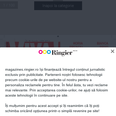
1 / 100
Inapoi la categorie
ABONEAZĂ-TE LA NEWSLETTER
Fii la curent cu toate aparițiile din grupul Ringier.
Nr
.
 341 Noiembrie 2024
 24,99 lei
n
HORIA 
BIANCA 
NR 341
BRENCIU
BRAD
×
n
CU UMOR, 
CONFESIUNI 
NOIEMBRIE 2024
DESPRE 
TULBURĂTOARE 
VIAȚA DE SOȚ 
DESPRE LUPTA CU 
ȘI TATĂ A 
CANCERUL LA SÂN 
PATRU COPII
ȘI CUM L-A ÎNVINS
magazines.ringier.ro își finanțează întregul conținut jurnalistic
exclusiv prin publicitate. Partenerii noștri folosesc tehnologii
precum cookie-urile de pe website-ul nostru pentru a
ABONEAZĂ-TE
personaliza reclamele pentru tine. În felul ăsta, tu vezi reclame
mai relevante. Prin acceptarea cookie-urilor, ne ajuți să folosim
aceste tehnologii în continuare pe site.
VIVA!
Îți mulțumim pentru acest accept și îți reamintim că îți poți
Prima alegere a vedetelor
Politica de confidențialitate și
© 2026 Ringier Romania. Toate
schimba oricând opțiunea printr-o simplă revenire pe site!