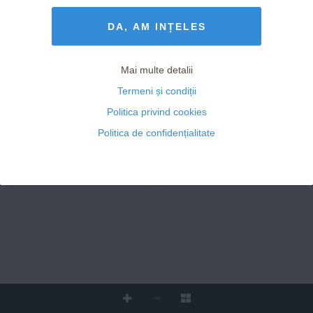
Termeni și Condiții
drepturile rezervate
DA, AM INȚELES
Ada
Mai multe detalii
Laura
Termeni și condiții
Politica privind cookies
Adela
Politica de confidențialitate
Ne simțim foarte legate una de 
alta, ne sprijinim foarte tare în tot 
www.viva.ro
ceea ce facem, și asta e important 
și vital între prieteni
001 Cover Bun.indd   1
23/10/2024   17:19