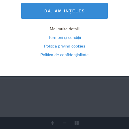
Termeni și Condiții
drepturile rezervate
DA, AM INȚELES
Mai multe detalii
Emily
Gina
Termeni și condiții
Lorena
Valerie
Politica privind cookies
Politica de confidențialitate
femei superbe,
destine inspiraționale,
www.viva.ro
povești de succes
001 Cover noiembrie BUN.indd   1
24/10/2023   15:34