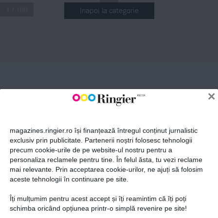
1 / 100
Inapoi la categorie
ABONEAZĂ-TE LA NEWSLETTER
.
Nr
 329 Noiembrie 2023
 13,99 lei
n
CLEOPATRA STRATAN 
NR 329
Fii la curent cu toate aparițiile din grupul Ringier.
SI EDWARD SANDA,
n
’
NOIEMBRIE
secrete din culisele 
×
America Express
 2023
HORIA 
BRENCIU
magazines.ringier.ro își finanțează întregul conținut jurnalistic
Totul despre viața 
exclusiv prin publicitate. Partenerii noștri folosesc tehnologii
de familie: „Atât 
timp cât sunt 
precum cookie-urile de pe website-ul nostru pentru a
ABONEAZĂ-TE
râvnit de soție, 
stau foarte bine!“
personaliza reclamele pentru tine. În felul ăsta, tu vezi reclame
mai relevante. Prin acceptarea cookie-urilor, ne ajuți să folosim
aceste tehnologii în continuare pe site.
VIVA!
Îți mulțumim pentru acest accept și îți reamintim că îți poți
Prima alegere a vedetelor
Politica de confidențialitate și
© 2026 Ringier Romania. Toate
schimba oricând opțiunea printr-o simplă revenire pe site!