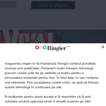
1 / 100
Inapoi la categorie
ABONEAZĂ-TE LA NEWSLETTER
.
Nr
 317 Noiembrie 2022
 13,99 lei
n
Fii la curent cu toate aparițiile din grupul Ringier.
17
CĂTĂLIN
BOTEZATU
n
×
2022
„MI-AM SACRIFICAT 
SĂNĂTATEA, VIAȚA 
PERSONALĂ, FAMILIA 
PENTRU CARIERĂ“
magazines.ringier.ro își finanțează întregul conținut jurnalistic
exclusiv prin publicitate. Partenerii noștri folosesc tehnologii
precum cookie-urile de pe website-ul nostru pentru a
ABONEAZĂ-TE
personaliza reclamele pentru tine. În felul ăsta, tu vezi reclame
ANCA SEREA
mai relevante. Prin acceptarea cookie-urilor, ne ajuți să folosim
„NU AM CUM 
SĂ SPUN CĂ NU 
aceste tehnologii în continuare pe site.
MĂ DESCURC, 
COPIII AU VENIT 
DIN IUBIRE“
A!
Îți mulțumim pentru acest accept și îți reamintim că îți poți
 vedetelor
Politica de confidențialitate și
© 2026 Ringier Romania. Toate
schimba oricând opțiunea printr-o simplă revenire pe site!