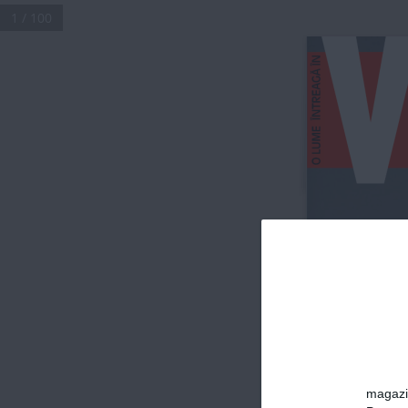
1 / 100
NR 305
n
NOIEMRBIE 2021
A
ADELINA 
PERFECT VS. 
DINCOLO DE 
CLAUDIU
REGRETE ȘI R
magazin
DUPĂ COVID-