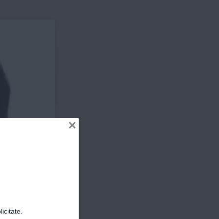
ER
×
icitate.