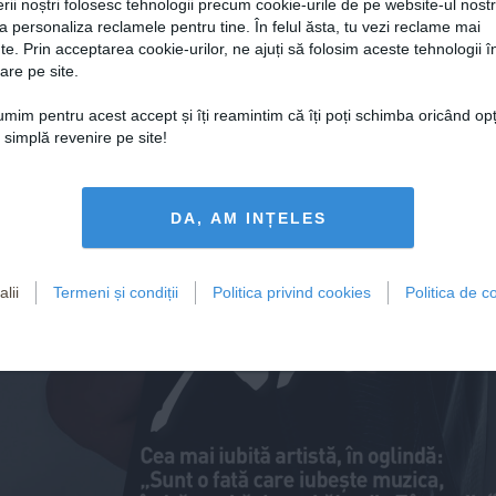
rii noștri folosesc tehnologii precum cookie-urile de pe website-ul nost
a personaliza reclamele pentru tine. În felul ăsta, tu vezi reclame mai
te. Prin acceptarea cookie-urilor, ne ajuți să folosim aceste tehnologii î
are pe site.
GHERGHE
NEI 
țumim pentru acest accept și îți reamintim că îți poți schimba oricând op
ITE, 
o simplă revenire pe site!
 LA CEI MICI
Andr
DA, AM INȚELES
OPESCU
 ȘI TREI 
E POATE!
lii
Termeni și condiții
Politica privind cookies
Politica de co
Cea mai iubită artistă, în oglindă: 
„Sunt o fată care iubește muzica, 