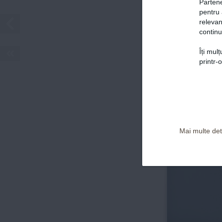
VIVA!
Partene
Prima alegere a vedetelor
pentru 
relevan
continu
SIMONA 
SECRETELE U
Îți mul
Politica de confidențialitate și Termeni și Condiții
FAMILII FERIC
printr-
DE LA BUNICI
ADELA P
CARIERĂ, SOȚ
COPII? DA, S
Mai multe deta
www.viva.ro