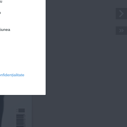
ru
n
țiunea
© 2026 Ringier Romania. Toate drepturile rezervate
a
nfidențialitate