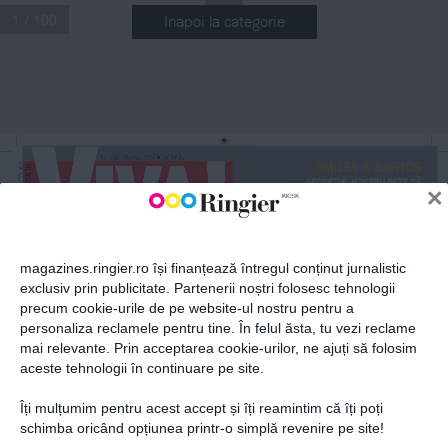
1 / 100
Inapoi la categorie
ABONEAZĂ-TE LA NEWSLETTER
Fii la curent cu toate aparițiile din grupul Ringier.
Nr
.
 344 Martie 2025
 24,99 lei
n
SMILEY & BARTOS
NR 344 
„SECRETUL NOSTRU ESTE CĂ 
×
n
SUNTEM DIFERIȚI, NU ÎNCERCĂM 
MARTIE 2025
SĂ NE DEPĂȘIM UNUL PE 
CELĂLALT, CI NE COMPLETĂM“
MARIUS MOGA
ARTIST DESĂVÂRȘIT, TATĂ 
ÎMPLINIT, SOȚ DEVOTAT
magazines.ringier.ro își finanțează întregul conținut jurnalistic
exclusiv prin publicitate. Partenerii noștri folosesc tehnologii
precum cookie-urile de pe website-ul nostru pentru a
ABONEAZĂ-TE
personaliza reclamele pentru tine. În felul ăsta, tu vezi reclame
mai relevante. Prin acceptarea cookie-urilor, ne ajuți să folosim
aceste tehnologii în continuare pe site.
VIVA!
Îți mulțumim pentru acest accept și îți reamintim că îți poți
Prima alegere a vedetelor
Politica de confidențialitate și
© 2026 Ringier Romania. Toate
schimba oricând opțiunea printr-o simplă revenire pe site!