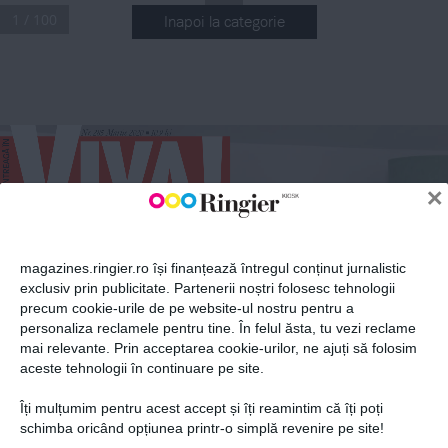
1 / 100
Inapoi la categorie
ABONEAZĂ-TE LA NEWSLETTER
.
Nr
 285 Martie 2020
 10,9 lei
n
Fii la curent cu toate aparițiile din grupul Ringier.
 
×
20
magazines.ringier.ro își finanțează întregul conținut jurnalistic
exclusiv prin publicitate. Partenerii noștri folosesc tehnologii
precum cookie-urile de pe website-ul nostru pentru a
ABONEAZĂ-TE
personaliza reclamele pentru tine. În felul ăsta, tu vezi reclame
mai relevante. Prin acceptarea cookie-urilor, ne ajuți să folosim
aceste tehnologii în continuare pe site.
!
Îți mulțumim pentru acest accept și îți reamintim că îți poți
etelor
Politica de confidențialitate și
© 2026 Ringier Romania. Toate
schimba oricând opțiunea printr-o simplă revenire pe site!