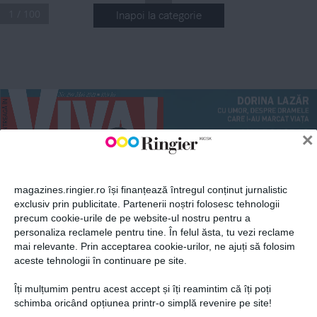
1 / 100
Inapoi la categorie
ABONEAZĂ-TE LA NEWSLETTER
.
Nr
 299 Mai 2021
 10,9 lei
n
DORINA LAZĂR
Fii la curent cu toate aparițiile din grupul Ringier.
CU UMOR, DESPRE DRAMELE 
99
CARE I-AU MARCAT VIAȚA
n
ANA PORGRAS
×
21
POVESTEA CAMPIOANEI, 
DE LA A LA Z(ANNI)
magazines.ringier.ro își finanțează întregul conținut jurnalistic
exclusiv prin publicitate. Partenerii noștri folosesc tehnologii
precum cookie-urile de pe website-ul nostru pentru a
ABONEAZĂ-TE
personaliza reclamele pentru tine. În felul ăsta, tu vezi reclame
mai relevante. Prin acceptarea cookie-urilor, ne ajuți să folosim
aceste tehnologii în continuare pe site.
A!
Îți mulțumim pentru acest accept și îți reamintim că îți poți
vedetelor
Politica de confidențialitate și
© 2026 Ringier Romania. Toate
schimba oricând opțiunea printr-o simplă revenire pe site!