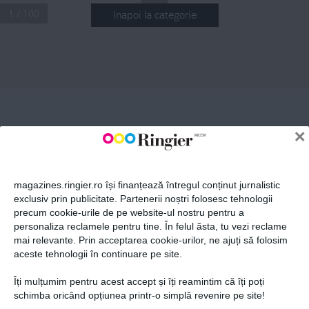
1 / 100
Inapoi la categorie
ABONEAZĂ-TE LA NEWSLETTER
Fii la curent cu toate aparițiile din grupul Ringier.
×
magazines.ringier.ro își finanțează întregul conținut jurnalistic
exclusiv prin publicitate. Partenerii noștri folosesc tehnologii
precum cookie-urile de pe website-ul nostru pentru a
ABONEAZĂ-TE
personaliza reclamele pentru tine. În felul ăsta, tu vezi reclame
mai relevante. Prin acceptarea cookie-urilor, ne ajuți să folosim
aceste tehnologii în continuare pe site.
Îți mulțumim pentru acest accept și îți reamintim că îți poți
Politica de confidențialitate și
© 2026 Ringier Romania. Toate
schimba oricând opțiunea printr-o simplă revenire pe site!