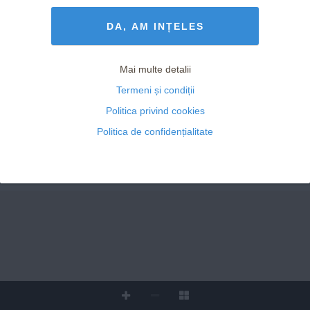
Termeni și Condiții
drepturile rezervate
DA, AM INȚELES
Mai multe detalii
Termeni și condiții
Politica privind cookies
Politica de confidențialitate