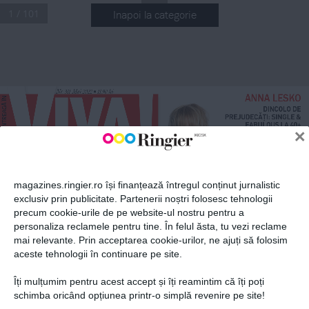
1 / 101
Inapoi la categorie
ABONEAZĂ-TE LA NEWSLETTER
.
Nr
 311 Mai 2022
 11,90 lei
n
ANNA LESKO
Fii la curent cu toate aparițiile din grupul Ringier.
DINCOLO DE 
1
NR 31
PREJUDECĂȚI: SINGLE & 
FABULOUS LA 40+
n
×
2
MAI 202
ADRIAN
TITIENI
TRĂIRILE ȘI
SENTIMENTELE
magazines.ringier.ro își finanțează întregul conținut jurnalistic
UNUI ACTOR
REMARCABIL
exclusiv prin publicitate. Partenerii noștri folosesc tehnologii
precum cookie-urile de pe website-ul nostru pentru a
ABONEAZĂ-TE
LAURA COSOI
personaliza reclamele pentru tine. În felul ăsta, tu vezi reclame
SECRETELE UNUI 
MARIAJ REUȘIT: 
mai relevante. Prin acceptarea cookie-urilor, ne ajuți să folosim
CUM A FĂCUT FAȚĂ 
aceste tehnologii în continuare pe site.
PROVOCĂRILOR
!
VIVA
Îți mulțumim pentru acest accept și îți reamintim că îți poți
etelor
Prima alegere a ved
Politica de confidențialitate și
© 2026 Ringier Romania. Toate
schimba oricând opțiunea printr-o simplă revenire pe site!