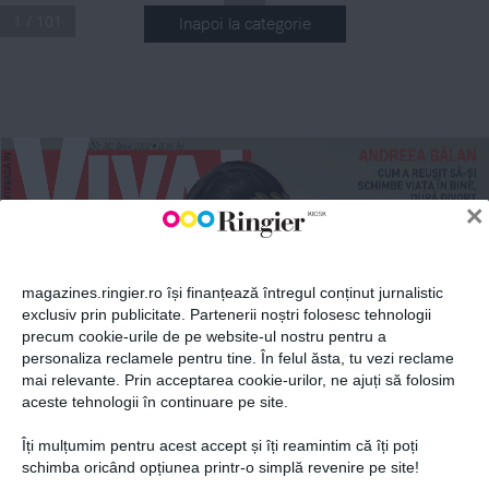
1 / 101
Inapoi la categorie
ABONEAZĂ-TE LA NEWSLETTER
.
Nr
 312 Iunie 2022
 11,90 lei
n
ANDREEA BĂLAN
Fii la curent cu toate aparițiile din grupul Ringier.
CUM A REUȘIT SĂ-ȘI 
12
NR 3
SCHIMBE VIAȚA ÎN BINE, 
DUPĂ DIVORȚ
n
×
022
IUNIE 2
CRBL
SLĂBICIUNILE UNUI 
SUPRAVIEȚUITOR 
magazines.ringier.ro își finanțează întregul conținut jurnalistic
ADEVĂRAT: 
ANDRA & 
SOȚIA ȘI FIICA
exclusiv prin publicitate. Partenerii noștri folosesc tehnologii
CĂTĂLIN MĂRU
ŢĂ
precum cookie-urile de pe website-ul nostru pentru a
„MARIAJ LONGEVIV? 
ABONEAZĂ-TE
NOI, DUPĂ 14 ANI, SUNTEM 
personaliza reclamele pentru tine. În felul ăsta, tu vezi reclame
ABIA LA ÎNCEPUT!“
mai relevante. Prin acceptarea cookie-urilor, ne ajuți să folosim
aceste tehnologii în continuare pe site.
JORGE
A!
VIV
Îți mulțumim pentru acest accept și îți reamintim că îți poți
„DECÂT SĂ NE DESPĂRȚIM, 
 vedetelor
Prima alegere a
MAI BINE NE CĂSĂTORIM!“ 
Politica de confidențialitate și
© 2026 Ringier Romania. Toate
schimba oricând opțiunea printr-o simplă revenire pe site!
PRIMUL PICTORIAL DE 
FAMILIE, 10 ANI MAI TÂRZIU