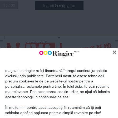
1 / 100
Inapoi la categorie
ABONEAZĂ-TE LA NEWSLETTER
Fii la curent cu toate aparițiile din grupul Ringier.
VIVA! 21 DE ANI 
Nr
.
 288 Iunie 2020
 10,9 lei
n
NR 288 
100
×
n
IUNIE 2020
DE COPERTE 
Exclusiv
magazines.ringier.ro își finanțează întregul conținut jurnalistic
MEMORABILE
EUGENIA
exclusiv prin publicitate. Partenerii noștri folosesc tehnologii
ŞERBAN
MĂRTURIA 
precum cookie-urile de pe website-ul nostru pentru a
ABONEAZĂ-TE
ACTRIȚEI
personaliza reclamele pentru tine. În felul ăsta, tu vezi reclame
CARE A ÎNVINS 
CANCERUL 
mai relevante. Prin acceptarea cookie-urilor, ne ajuți să folosim
DE DOUĂ ORI
aceste tehnologii în continuare pe site.
VIVA!
Îți mulțumim pentru acest accept și îți reamintim că îți poți
Prima alegere a vedetelor
Politica de confidențialitate și
© 2026 Ringier Romania. Toate
schimba oricând opțiunea printr-o simplă revenire pe site!