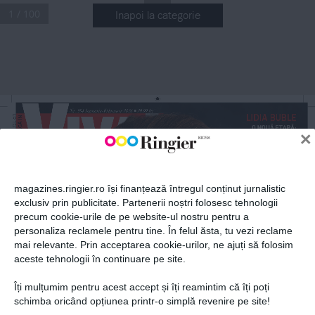
1 / 100
Inapoi la categorie
ABONEAZĂ-TE LA NEWSLETTER
Fii la curent cu toate aparițiile din grupul Ringier.
Nr
.
 354 Ianuarie-Februarie 2026
 29,99 lei
n
LIDIA BUBLE
NR 354
O NOUĂ ETAPĂ: 
×
n
ECHILIBRU, 
IANUARIE-FEBRUARIE 2026
MATURIZARE 
ARTISTICĂ 
ȘI IUBIRE 
ASUMATĂ
magazines.ringier.ro își finanțează întregul conținut jurnalistic
ADELINA 
PESTRIŢU
exclusiv prin publicitate. Partenerii noștri folosesc tehnologii
FEMEIE 
precum cookie-urile de pe website-ul nostru pentru a
DE SUCCES, 
ABONEAZĂ-TE
MAMĂ ȘI SOȚIE: 
personaliza reclamele pentru tine. În felul ăsta, tu vezi reclame
CE NU AJUNGE 
NICIODATĂ PE 
mai relevante. Prin acceptarea cookie-urilor, ne ajuți să folosim
INSTAGRAM
aceste tehnologii în continuare pe site.
VIVA!
Îți mulțumim pentru acest accept și îți reamintim că îți poți
Prima alegere a vedetelor
Politica de confidențialitate și
© 2026 Ringier Romania. Toate
schimba oricând opțiunea printr-o simplă revenire pe site!