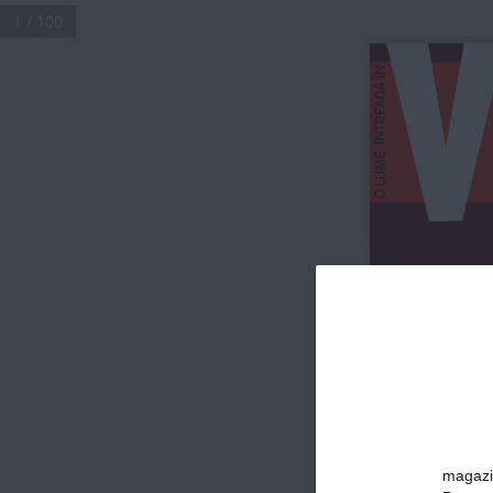
1 / 100
NR 283 
n
IANUARIE 2020
A
DIVOR
ŢU
ANULUI
12 CUPLURI 
CARE ȘI-AU 
SPUS ADIO 
ÎN 2019
magazin
VIVA!