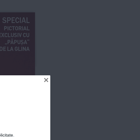
SPECIAL
PICTORIAL 
EXCLUSIV CU 
„PĂPUȘA“ 
DE LA GLINA
ER
×
BEBE 
OTIMANIS
CEL MAI 
SENSIBIL 
INTERVIU 
AL CELUI 
MAI DUR 
ACTOR
icitate.