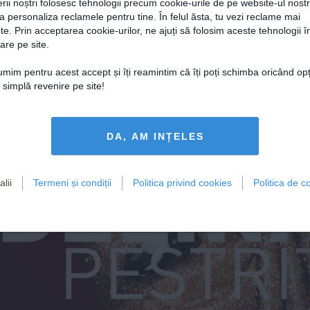
rii noștri folosesc tehnologii precum cookie-urile de pe website-ul nost
a personaliza reclamele pentru tine. În felul ăsta, tu vezi reclame mai
te. Prin acceptarea cookie-urilor, ne ajuți să folosim aceste tehnologii î
are pe site.
țumim pentru acest accept și îți reamintim că îți poți schimba oricând op
o simplă revenire pe site!
DA, AM INȚELES
DELIN
lii
Termeni și condiții
Politica privind cookies
Politica de co
PESTRI