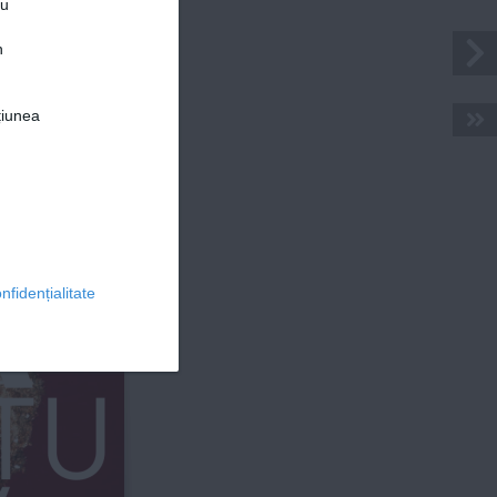
ru
n
țiunea
© 2026 Ringier Romania. Toate drepturile rezervate
A
nfidențialitate
ȚU