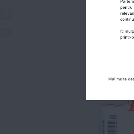
VIVA!
Partene
Prima alegere a vedetelor
pentru 
relevan
continu
Îți mul
Politica de confidențialitate și Termeni și Condiții
printr-
Mai multe deta
Parteneriat editorial
www.viva.ro