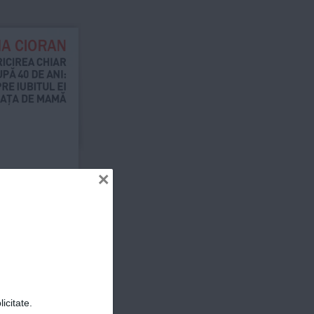
NA CIORAN
ICIREA CHIAR 
PĂ 40 DE ANI: 
E IUBITUL EI 
VIAȚA DE MAMĂ
ER
×
icitate.