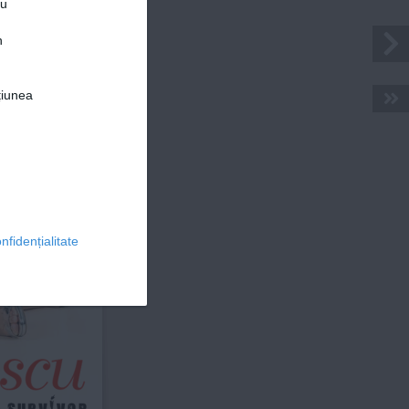
ru
n
țiunea
© 2026 Ringier Romania. Toate drepturile rezervate
nfidențialitate
scu
a