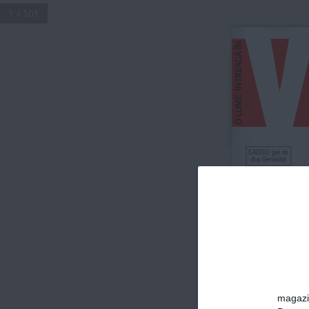
1 / 101
NR 308
n
FEBRUARIE 2022
A
CADOU: gel de 
duș 
Gerovital
ANDI 
MOISESC
„DACĂ N-AȘ A
PLĂCERI VINO
ȘI DEFECTE, 
CĂ AȘ MAI AVE
NICIUN FARM
magazin