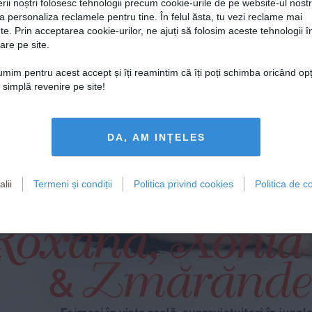
rii noștri folosesc tehnologii precum cookie-urile de pe website-ul nost
a personaliza reclamele pentru tine. În felul ăsta, tu vezi reclame mai
te. Prin acceptarea cookie-urilor, ne ajuți să folosim aceste tehnologii î
are pe site.
țumim pentru acest accept și îți reamintim că îți poți schimba oricând op
o simplă revenire pe site!
DA, AM INȚELES
Elena,
lii
Termeni și condiții
Politica privind cookies
Politica de co
Roxana, Xonia
Zm`r`nde
&
Faimoși în viața reală, supraviețuitori în jungl