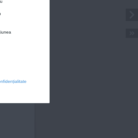
ru
n
țiunea
© 2026 Ringier Romania. Toate drepturile rezervate
nfidențialitate
LESCU
 ÎNCEPUTĂ 
 DEPENDENȚĂ 