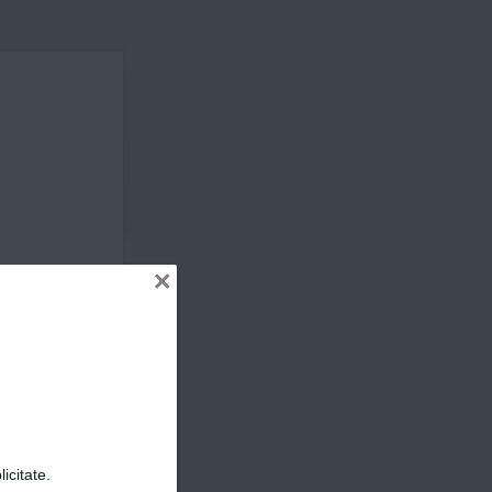
ER
×
icitate.