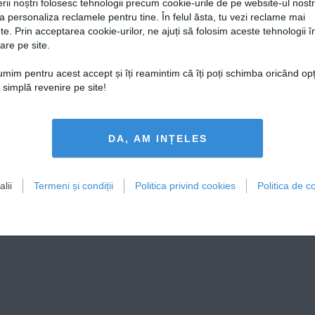
rii noștri folosesc tehnologii precum cookie-urile de pe website-ul nost
a personaliza reclamele pentru tine. În felul ăsta, tu vezi reclame mai
te. Prin acceptarea cookie-urilor, ne ajuți să folosim aceste tehnologii î
are pe site.
țumim pentru acest accept și îți reamintim că îți poți schimba oricând op
o simplă revenire pe site!
NTONIA
DA, AM INȚELES
, DOMINIC ȘI AKIM
lii
Termeni și condiții
Politica privind cookies
Politica de co
o bucurie mai mare pentru 
amă, decât să știu că se 
ă îi văd împreună
FELICIA FILIP & 
TĂLIN SCĂRLĂTESCU
CRISTIAN MIHĂI
RVIU SAVUROS ÎNAINTE DE MARELE 
O POVESTE DE DRAGOSTE
T MASTERCHEF: „NU-ȚI BATE JOC 
S-A CREAT O
PE SCENĂ: „
ODATĂ DE CELĂLALT! TRATEAZĂ-L 