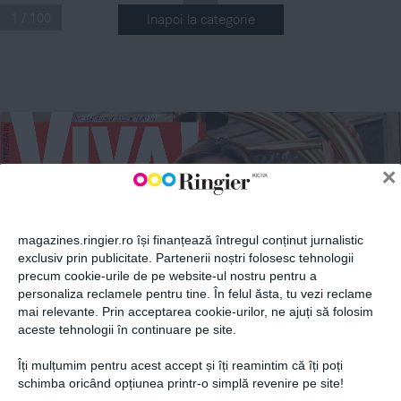
1 / 100
Inapoi la categorie
ABONEAZĂ-TE LA NEWSLETTER
.
.
.
Nr
Nr
Nr
Nr
 314 August 2022
 314 August 2022
 11,90 lei
 11,90 lei
 11,90 lei
■
■
Fii la curent cu toate aparițiile din grupul Ringier.
14
■
×
022
magazines.ringier.ro își finanțează întregul conținut jurnalistic
CARMEN TĂNASE
exclusiv prin publicitate. Partenerii noștri folosesc tehnologii
EA ESTE ADEVĂRATA 
precum cookie-urile de pe website-ul nostru pentru a
FLACĂRA! CU UMOR, 
ABONEAZĂ-TE
DESPRE LUCRURILE 
personaliza reclamele pentru tine. În felul ăsta, tu vezi reclame
SERIOASE
mai relevante. Prin acceptarea cookie-urilor, ne ajuți să folosim
NICOLE CHERRY
aceste tehnologii în continuare pe site.
TOTUL DESPRE 
VIAȚA DE MAMĂ 
A!
ȘI PLANURILE 
Îți mulțumim pentru acest accept și îți reamintim că îți poți
DE NUNTĂ
vedetelor
Politica de confidențialitate și
© 2026 Ringier Romania. Toate
schimba oricând opțiunea printr-o simplă revenire pe site!