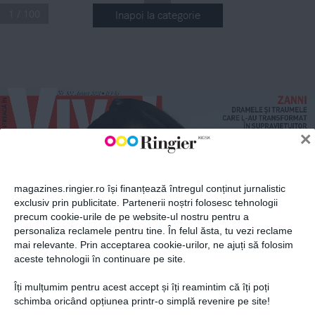
1 / 100
Inapoi la categorie
ABONEAZĂ-TE LA NEWSLETTER
.
Nr
 302 August 2021
 11,9 lei
n
ZANNI
Fii la curent cu toate aparițiile din grupul Ringier.
DRAMELE ȘI TRAUMELE 
2
CARE L-AU TRANSFORMAT 
ÎN SUPRAVIEȚUITOR
×
21
IULIA VÂNTUR
MAI SEXY 
CA NICIODATĂ,
LA 40 DE ANI
magazines.ringier.ro își finanțează întregul conținut jurnalistic
exclusiv prin publicitate. Partenerii noștri folosesc tehnologii
precum cookie-urile de pe website-ul nostru pentru a
ABONEAZĂ-TE
personaliza reclamele pentru tine. În felul ăsta, tu vezi reclame
mai relevante. Prin acceptarea cookie-urilor, ne ajuți să folosim
aceste tehnologii în continuare pe site.
!
Îți mulțumim pentru acest accept și îți reamintim că îți poți
etelor
Politica de confidențialitate și
© 2026 Ringier Romania. Toate
schimba oricând opțiunea printr-o simplă revenire pe site!