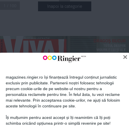
1 / 100
Inapoi la categorie
ABONEAZĂ-TE LA NEWSLETTER
.
Nr
 290 August 2020
 10,9 lei
DRAGOŞ BUCUR
n
Fii la curent cu toate aparițiile din grupul Ringier.
TOTUL DESPRE 
 
VISURILE LUI ȘI ALE 
FAMILIEI SALE
×
20
PRINŢESA 
DIANA
Revista se vinde împreună 
SOARTA 
cu o ediție VIVA! de colecție
NEFERICITĂ 
magazines.ringier.ro își finanțează întregul conținut jurnalistic
IULIA ALBU
ȘI SFÂRȘITUL 
exclusiv prin publicitate. Partenerii noștri folosesc tehnologii
TRAGIC AL CELEI 
FEMEIA DIN 
precum cookie-urile de pe website-ul nostru pentru a
MAI IUBITE 
ABONEAZĂ-TE
SPATELE 
PRINȚESE
personaliza reclamele pentru tine. În felul ăsta, tu vezi reclame
IMAGINII: 
MAMĂ ȘI 
mai relevante. Prin acceptarea cookie-urilor, ne ajuți să folosim
LOGODNICĂ
MARCEL 
aceste tehnologii în continuare pe site.
PAVEL
!
ADEVĂRURI 
Îți mulțumim pentru acest accept și îți reamintim că îți poți
NESPUSE: 
etelor
VIAȚA ÎNAINTE 
Politica de confidențialitate și
© 2026 Ringier Romania. Toate
schimba oricând opțiunea printr-o simplă revenire pe site!
ȘI DUPĂ 