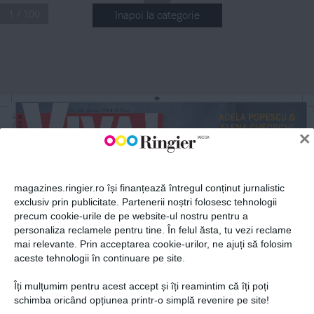
1 / 100
Inapoi la categorie
ABONEAZĂ-TE LA NEWSLETTER
Fii la curent cu toate aparițiile din grupul Ringier.
Nr
.
 356 Aprilie 2026
 29,99 lei
n
ADELA POPESCU & 
NR 356
ELENA GHEORGHE
×
n
25 DE ANI DE PRIETENIE: 
APRILIE 2026
VIAȚA LOR ÎNAINTE DE FAIMĂ
DALIANA 
magazines.ringier.ro își finanțează întregul conținut jurnalistic
& RĂZVAN 
exclusiv prin publicitate. Partenerii noștri folosesc tehnologii
SIMION
precum cookie-urile de pe website-ul nostru pentru a
RELAȚIA DE 
ABONEAZĂ-TE
CUPLU, ÎNTRE 
personaliza reclamele pentru tine. În felul ăsta, tu vezi reclame
PROVOCĂRI 
ȘI REALIZĂRI, 
mai relevante. Prin acceptarea cookie-urilor, ne ajuți să folosim
DUPĂ 
CĂSĂTORIE
aceste tehnologii în continuare pe site.
VIVA!
Îți mulțumim pentru acest accept și îți reamintim că îți poți
Prima alegere a vedetelor
Politica de confidențialitate și
© 2026 Ringier Romania. Toate
schimba oricând opțiunea printr-o simplă revenire pe site!