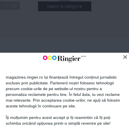
1 / 100
Inapoi la categorie
ABONEAZĂ-TE LA NEWSLETTER
.
Nr
 334 Aprilie 2024
 13,99 lei
n
LAURA COSOI
NR 334
Fii la curent cu toate aparițiile din grupul Ringier.
„
AM AJUNS ÎN PUNCTUL ÎN CARE 
n
ÎMI PERMIT LUXUL DE A REFUZA. 
APRILIE
SUNT ÎNTR-O PERIOADĂ A VIEȚII ÎN 
×
CARE ȘTIU FOARTE BINE CE VREAU“
 2024
ECATERINA LADIN
„PASIUNEA DIN CUPLU, 
DE ACUM 10 ANI, 
S-A TRANSFORMAT 
ÎN TIMP. ESTE LA UN 
magazines.ringier.ro își finanțează întregul conținut jurnalistic
NIVEL SUPERIOR, MAI 
MATUR, ÎN CARE NE 
exclusiv prin publicitate. Partenerii noștri folosesc tehnologii
ÎNȚELEGEM NEVOILE, 
SPAȚIUL, DORINȚELE“
precum cookie-urile de pe website-ul nostru pentru a
ABONEAZĂ-TE
personaliza reclamele pentru tine. În felul ăsta, tu vezi reclame
mai relevante. Prin acceptarea cookie-urilor, ne ajuți să folosim
aceste tehnologii în continuare pe site.
VIVA!
Îți mulțumim pentru acest accept și îți reamintim că îți poți
Prima alegere a vedetelor
Politica de confidențialitate și
© 2026 Ringier Romania. Toate
schimba oricând opțiunea printr-o simplă revenire pe site!