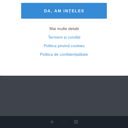
Termeni și Condiții
drepturile rezervate
DA, AM INȚELES
Pepe
Mai multe detalii
Termeni și condiții
Politica privind cookies
PICTORIAL EXCLUSIV AL
Ă
TURI DE 
Politica de confidențialitate
YASMINE, PEPE JR., MARIA ȘI ROSA
Reușesc să găsesc un echilibru în toate, 
să‑mi fac timp și pentru carieră, și pentru 
www.viva.ro
familie, și pentru soție, și pentru fiecare copil în 
parte, și pentru tot ceea ce înseamnă NOI
001 Cover aprilie.indd   1
20/03/2024   14:44