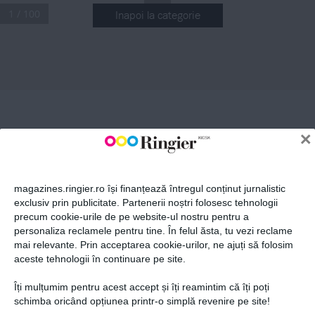
1 / 100
Inapoi la categorie
ABONEAZĂ-TE LA NEWSLETTER
.
Nr
 322 Aprilie 2023
 13,99 lei
n
PEPE
Fii la curent cu toate aparițiile din grupul Ringier.
„SUNT CÂT SE 
NR 322
POATE DE ASUMAT 
ÎN TOT CEEA CE 
n
×
APRILIE
AM FĂCUT ȘI 
N-AȘ SCHIMBA 
 2023
NIMIC DIN 
VIAȚA MEA
“
ADELA 
POPESCU
magazines.ringier.ro își finanțează întregul conținut jurnalistic
„UN CUPLU 
exclusiv prin publicitate. Partenerii noștri folosesc tehnologii
ESTE ÎNCERCAT 
ÎN PERIOADELE ÎN 
precum cookie-urile de pe website-ul nostru pentru a
CARE COPIII SUNT 
ABONEAZĂ-TE
FOARTE MICI
“
personaliza reclamele pentru tine. În felul ăsta, tu vezi reclame
mai relevante. Prin acceptarea cookie-urilor, ne ajuți să folosim
aceste tehnologii în continuare pe site.
VIVA!
Îți mulțumim pentru acest accept și îți reamintim că îți poți
Prima alegere a vedetelor
Politica de confidențialitate și
© 2026 Ringier Romania. Toate
schimba oricând opțiunea printr-o simplă revenire pe site!