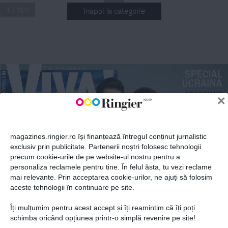
1 / 101
Inapoi la categorie
ABONEAZĂ-TE LA NEWSLETTER
.
Nr
 310 Aprilie 2022
 11,9 lei
SPECIAL
n
Fii la curent cu toate aparițiile din grupul Ringier.
UCRAINA
10
NR 3
VOLODIMIR
n
×
2022
APRILIE 
ZELENSKI
MAKE LOVE, 
NOT WAR!
RĂZVAN 
LU ŢAC
magazines.ringier.ro își finanțează întregul conținut jurnalistic
ANDREEA 
RĂZBOIUL 
exclusiv prin publicitate. Partenerii noștri folosesc tehnologii
BERECLEANU
PE CARE NU 
TREBUIA SĂ 
precum cookie-urile de pe website-ul nostru pentru a
POVEȘTI DESPRE 
ABONEAZĂ-TE
ÎL PRINDEM
FAMILIE, DE LA 
personaliza reclamele pentru tine. În felul ăsta, tu vezi reclame
BUNICI LA NEPOȚI
RENATA
mai relevante. Prin acceptarea cookie-urilor, ne ajuți să folosim
BOTA
HORIA BRENCIU
aceste tehnologii în continuare pe site.
CAMPANIE 
AD-HOC DE 
SUPER PUTEREA 
STRÂNGERE 
UNUI SHOWMAN: 
A!
VIV
DE FONDURI PE 
Îți mulțumim pentru acest accept și îți reamintim că îți poți
SOȚIA ȘI CEI 4 COPII
 vedetelor
Prima alegere a
INSTAGRAM
Politica de confidențialitate și
© 2026 Ringier Romania. Toate
schimba oricând opțiunea printr-o simplă revenire pe site!