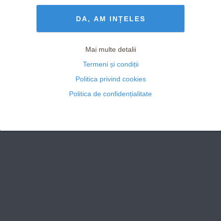
Termeni și Condiții
drepturile rezervate
DA, AM INȚELES
Mai multe detalii
Termeni și condiții
Politica privind cookies
Politica de confidențialitate