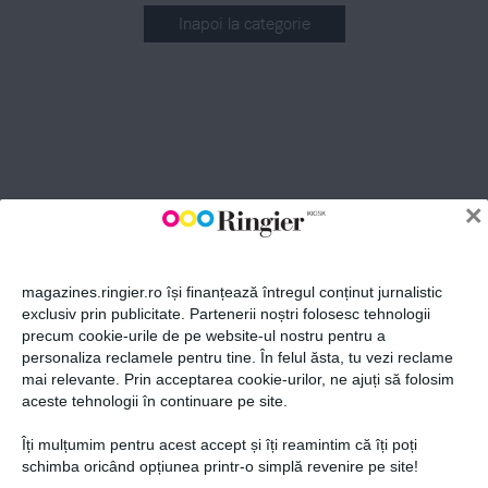
Inapoi la categorie
ABONEAZĂ-TE LA NEWSLETTER
Fii la curent cu toate aparițiile din grupul Ringier.
×
magazines.ringier.ro își finanțează întregul conținut jurnalistic
exclusiv prin publicitate. Partenerii noștri folosesc tehnologii
precum cookie-urile de pe website-ul nostru pentru a
ABONEAZĂ-TE
personaliza reclamele pentru tine. În felul ăsta, tu vezi reclame
mai relevante. Prin acceptarea cookie-urilor, ne ajuți să folosim
aceste tehnologii în continuare pe site.
Îți mulțumim pentru acest accept și îți reamintim că îți poți
Politica de confidențialitate și
© 2026 Ringier Romania. Toate
schimba oricând opțiunea printr-o simplă revenire pe site!