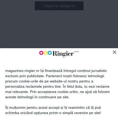
Inapoi la categorie
ABONEAZĂ-TE LA NEWSLETTER
Fii la curent cu toate aparițiile din grupul Ringier.
×
magazines.ringier.ro își finanțează întregul conținut jurnalistic
exclusiv prin publicitate. Partenerii noștri folosesc tehnologii
precum cookie-urile de pe website-ul nostru pentru a
ABONEAZĂ-TE
personaliza reclamele pentru tine. În felul ăsta, tu vezi reclame
mai relevante. Prin acceptarea cookie-urilor, ne ajuți să folosim
aceste tehnologii în continuare pe site.
Îți mulțumim pentru acest accept și îți reamintim că îți poți
Politica de confidențialitate și
© 2026 Ringier Romania. Toate
schimba oricând opțiunea printr-o simplă revenire pe site!