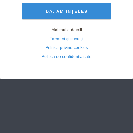
Termeni și Condiții
drepturile rezervate
DA, AM INȚELES
Mai multe detalii
Termeni și condiții
Politica privind cookies
Politica de confidențialitate