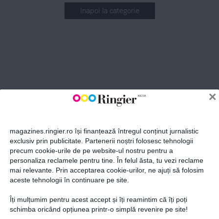
Inapoi la categorie
ABONEAZĂ-TE LA NEWSLETTER
Fii la curent cu toate aparițiile din grupul Ringier.
×
magazines.ringier.ro își finanțează întregul conținut jurnalistic
exclusiv prin publicitate. Partenerii noștri folosesc tehnologii
precum cookie-urile de pe website-ul nostru pentru a
ABONEAZĂ-TE
personaliza reclamele pentru tine. În felul ăsta, tu vezi reclame
mai relevante. Prin acceptarea cookie-urilor, ne ajuți să folosim
aceste tehnologii în continuare pe site.
Îți mulțumim pentru acest accept și îți reamintim că îți poți
Politica de confidențialitate și
© 2026 Ringier Romania. Toate
schimba oricând opțiunea printr-o simplă revenire pe site!