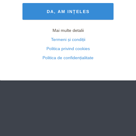
Termeni și Condiții
drepturile rezervate
DA, AM INȚELES
Mai multe detalii
Termeni și condiții
Politica privind cookies
Politica de confidențialitate