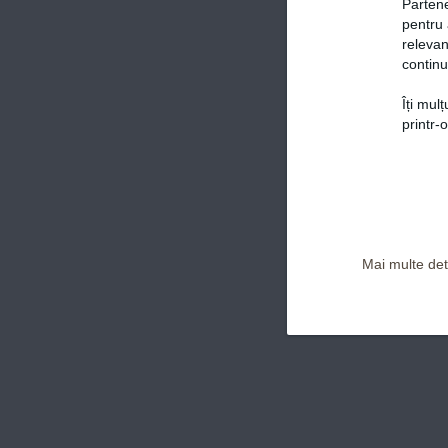
Partene
pentru 
relevan
continu
Îți mul
Politica de confidențialitate și Termeni și Condiții
printr-
Mai multe deta