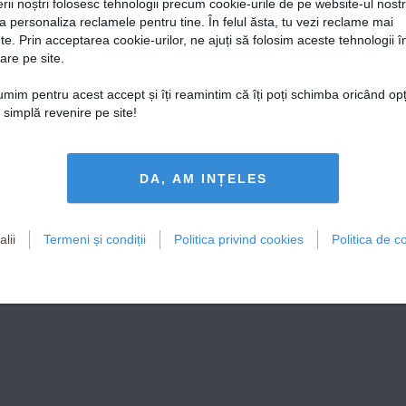
rii noștri folosesc tehnologii precum cookie-urile de pe website-ul nost
a personaliza reclamele pentru tine. În felul ăsta, tu vezi reclame mai
te. Prin acceptarea cookie-urilor, ne ajuți să folosim aceste tehnologii î
are pe site.
țumim pentru acest accept și îți reamintim că îți poți schimba oricând op
o simplă revenire pe site!
DA, AM INȚELES
lii
Termeni și condiții
Politica privind cookies
Politica de co