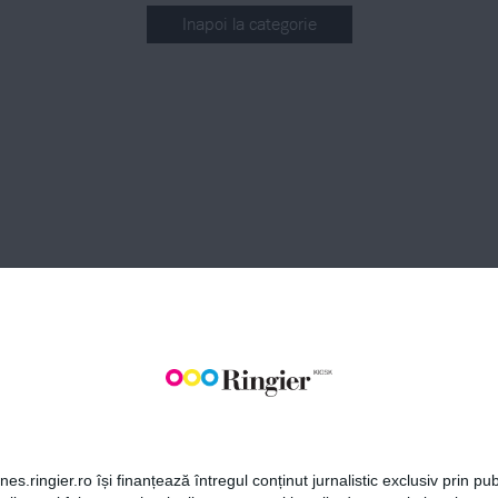
Inapoi la categorie
BONEAZĂ-TE LA NEWSLETT
Fii la curent cu toate aparițiile din grupul Ringier.
ABONEAZĂ-TE
es.ringier.ro își finanțează întregul conținut jurnalistic exclusiv prin publ