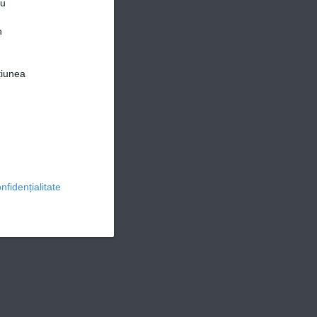
ru
n
țiunea
© 2026 Ringier Romania. Toate drepturile rezervate
nfidențialitate