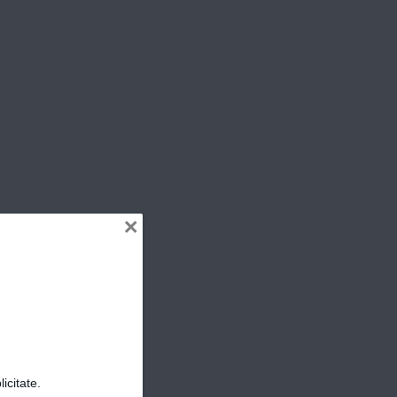
ER
×
icitate.