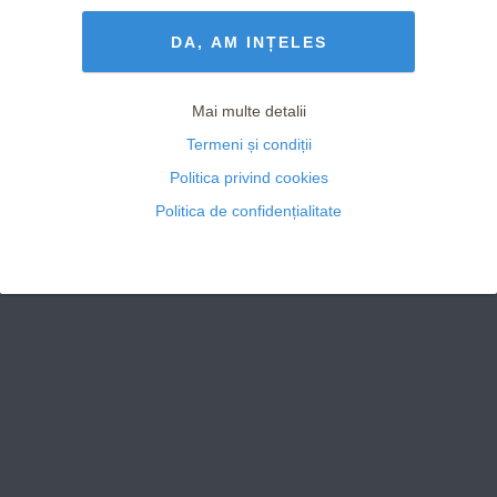
Termeni și Condiții
drepturile rezervate
DA, AM INȚELES
Mai multe detalii
Termeni și condiții
Politica privind cookies
Politica de confidențialitate