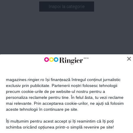
Inapoi la categorie
ABONEAZĂ-TE LA NEWSLETTER
Fii la curent cu toate aparițiile din grupul Ringier.
×
magazines.ringier.ro își finanțează întregul conținut jurnalistic
exclusiv prin publicitate. Partenerii noștri folosesc tehnologii
precum cookie-urile de pe website-ul nostru pentru a
ABONEAZĂ-TE
personaliza reclamele pentru tine. În felul ăsta, tu vezi reclame
mai relevante. Prin acceptarea cookie-urilor, ne ajuți să folosim
aceste tehnologii în continuare pe site.
Îți mulțumim pentru acest accept și îți reamintim că îți poți
Politica de confidențialitate și
© 2026 Ringier Romania. Toate
schimba oricând opțiunea printr-o simplă revenire pe site!