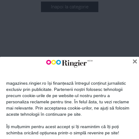
Inapoi la categorie
ABONEAZĂ-TE LA NEWSLETTER
Fii la curent cu toate aparițiile din grupul Ringier.
×
magazines.ringier.ro își finanțează întregul conținut jurnalistic
exclusiv prin publicitate. Partenerii noștri folosesc tehnologii
precum cookie-urile de pe website-ul nostru pentru a
ABONEAZĂ-TE
personaliza reclamele pentru tine. În felul ăsta, tu vezi reclame
mai relevante. Prin acceptarea cookie-urilor, ne ajuți să folosim
aceste tehnologii în continuare pe site.
Îți mulțumim pentru acest accept și îți reamintim că îți poți
Politica de confidențialitate și
© 2026 Ringier Romania. Toate
schimba oricând opțiunea printr-o simplă revenire pe site!