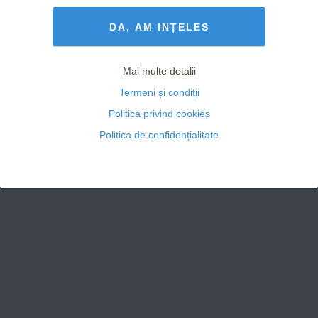
Termeni și Condiții
drepturile rezervate
DA, AM INȚELES
Mai multe detalii
Termeni și condiții
Politica privind cookies
Politica de confidențialitate