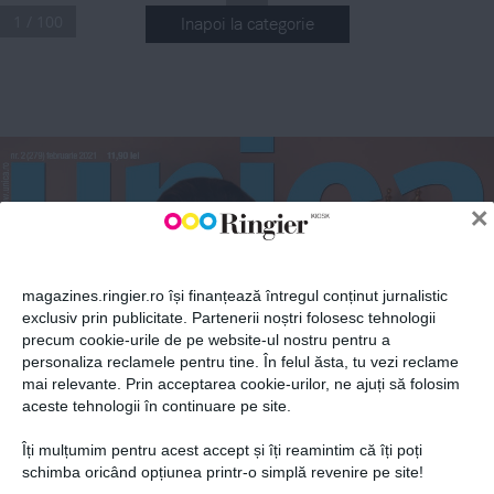
1 / 100
Inapoi la categorie
ABONEAZĂ-TE LA NEWSLETTER
11,90 lei
nr.  2 (279) februarie 2021
Fii la curent cu toate aparițiile din grupul Ringier.
ww.unica.ro
×
LILI SANDU, 
magazines.ringier.ro își finanțează întregul conținut jurnalistic
02
SILVIU }OLU 
exclusiv prin publicitate. Partenerii noștri folosesc tehnologii
5948354
41908
4
precum cookie-urile de pe website-ul nostru pentru a
& BEBE 
ABONEAZĂ-TE
personaliza reclamele pentru tine. În felul ăsta, tu vezi reclame
    THOMAS JAY
mai relevante. Prin acceptarea cookie-urilor, ne ajuți să folosim
 SHOPPING
PRIMA {EDIN}~ 
aceste tehnologii în continuare pe site.
|N DOI
FOTO |MPREUN~
ca
IDEI DE 
Îți mulțumim pentru acest accept și îți reamintim că îți poți
e 2021
}INUTE COOL 
Politica de confidențialitate și
© 2026 Ringier Romania. Toate
schimba oricând opțiunea printr-o simplă revenire pe site!
PENTRU TINE 
{I IUBITUL T~U