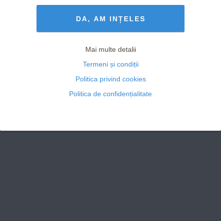
Termeni și Condiții
drepturile rezervate
DA, AM INȚELES
Mai multe detalii
Termeni și condiții
Politica privind cookies
Politica de confidențialitate