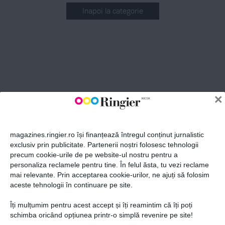
Inapoi la categorie
ABONEAZĂ-TE LA NEWSLETTER
Fii la curent cu toate aparițiile din grupul Ringier.
×
magazines.ringier.ro își finanțează întregul conținut jurnalistic
exclusiv prin publicitate. Partenerii noștri folosesc tehnologii
precum cookie-urile de pe website-ul nostru pentru a
ABONEAZĂ-TE
personaliza reclamele pentru tine. În felul ăsta, tu vezi reclame
mai relevante. Prin acceptarea cookie-urilor, ne ajuți să folosim
aceste tehnologii în continuare pe site.
Îți mulțumim pentru acest accept și îți reamintim că îți poți
Politica de confidențialitate și
© 2026 Ringier Romania. Toate
schimba oricând opțiunea printr-o simplă revenire pe site!