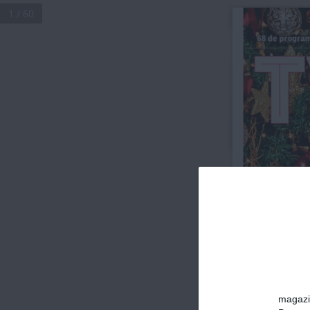
1 / 60
68 de progra
A
Survi
Show-ul î
la Pro TV d
16 ianu
magazin