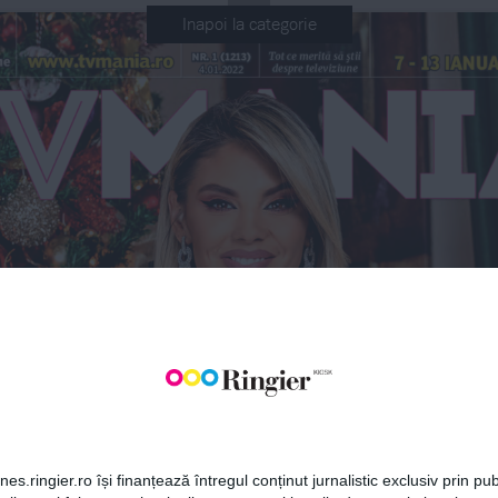
Inapoi la categorie
Tot ce merită să ştii 
7 - 13 ianu
www.tvmania.ro
Nr. 1 (1213) 
me
despre televiziune
4.01.2022
BONEAZĂ-TE LA NEWSLETT
Fii la curent cu toate aparițiile din grupul Ringier.
vor
ncepe  
uminică, 
arie
la
ABONEAZĂ-TE
în Am
es.ringier.ro își finanțează întregul conținut jurnalistic exclusiv prin publ