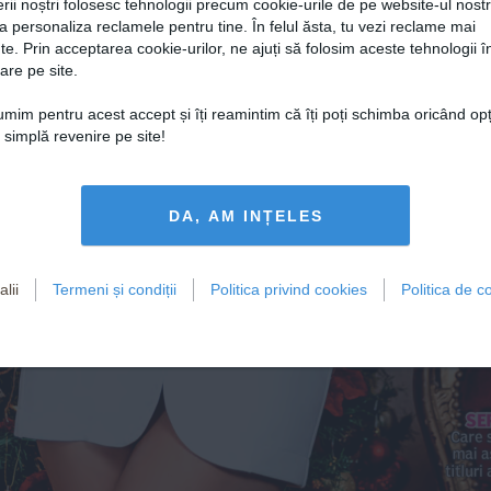
rii noștri folosesc tehnologii precum cookie-urile de pe website-ul nost
a personaliza reclamele pentru tine. În felul ăsta, tu vezi reclame mai
te. Prin acceptarea cookie-urilor, ne ajuți să folosim aceste tehnologii î
are pe site.
Ramona Olaru
țumim pentru acest accept și îți reamintim că îți poți schimba oricând op
o simplă revenire pe site!
începe anul  
DA, AM INȚELES
oarte îndrăgosti
lii
Termeni și condiții
Politica privind cookies
Politica de co
rumoasa de la „’Neatza cu Răzvan și Dani” a petrecut 
Sărbătorile
 de iarn
în brațele iubitului, Cătălin Cazacu
S
e
Care s
mai a
titluri