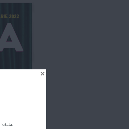
arie 2022
ER
×
Corina 
Caragea
Visează  
 o vacanță  
erica de Sud
icitate.