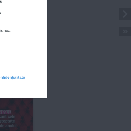
ru
n
 
țiunea
© 2026 Ringier Romania. Toate drepturile rezervate
tă
nfidențialitate
ă  
ria
L
e
unt cele 
șteptate 
 ale anului