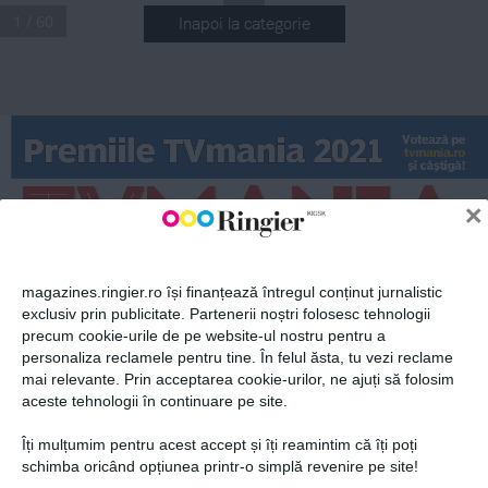
1 / 60
Inapoi la categorie
ABONEAZĂ-TE LA NEWSLETTER
Premiile TVmania 2021
Votează pe 
tvmania.ro
și câștigă!
Fii la curent cu toate aparițiile din grupul Ringier.
×
Nr. 44 (1204) 
1.11.2021
5 - 11
magazines.ringier.ro își finanțează întregul conținut jurnalistic
noiembrie 
exclusiv prin publicitate. Partenerii noștri folosesc tehnologii
2021
precum cookie-urile de pe website-ul nostru pentru a
ABONEAZĂ-TE
personaliza reclamele pentru tine. În felul ăsta, tu vezi reclame
mai relevante. Prin acceptarea cookie-urilor, ne ajuți să folosim
aceste tehnologii în continuare pe site.
cinema
”
Hai cu fetele!
„Eternii”, încă 
„
o poveste Marvel 
Îți mulțumim pentru acest accept și îți reamintim că îți poți
cu supereroi
Politica de confidențialitate și
© 2026 Ringier Romania. Toate
schimba oricând opțiunea printr-o simplă revenire pe site!
aduce distracția 