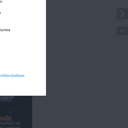
nstantinescu, 
ru
noul sezon  
ne” (TVR 1)
n
țiunea
© 2026 Ringier Romania. Toate drepturile rezervate
e 
u 
an
nfidențialitate
ansarea  
tița lui
inem
A
Vânătorii de 
e” continuă 