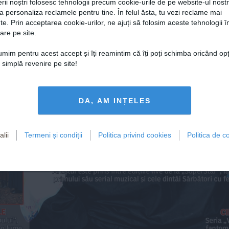
Marina Co
rii noștri folosesc tehnologii precum cookie-urile de pe website-ul nost
despre 
a personaliza reclamele pentru tine. În felul ăsta, tu vezi reclame mai
„Noctur
te. Prin acceptarea cookie-urilor, ne ajuți să folosim aceste tehnologii î
are pe site.
țumim pentru acest accept și îți reamintim că îți poți schimba oricând op
o simplă revenire pe site!
Ce planuri ar
i
A
nu
DA, AM INȚELES
Smiley pentr
mnat  
Vlad” 
ea
sfârșitul de 
lii
Termeni și condiții
Politica privind cookies
Politica de co
Artistul este prins între ediții
le
 live de la „SuperStar”, 
l
primului său serial muzical și cele dintâi Sărbători cu fe
le
C
ului”, 
Seria „
r-o lume 
fantom