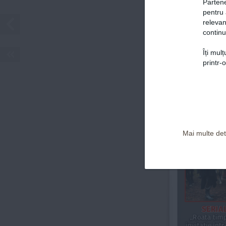
Partene
pentru 
relevan
continu
Îți mul
Politica de confidențialitate și Termeni și Condiții
printr-
v
i
C
tor
r
ăile
A
Ce-a înse
rolul din „
pentru 
Mai multe deta
s
eri
A
„Roata timp
invitație înt