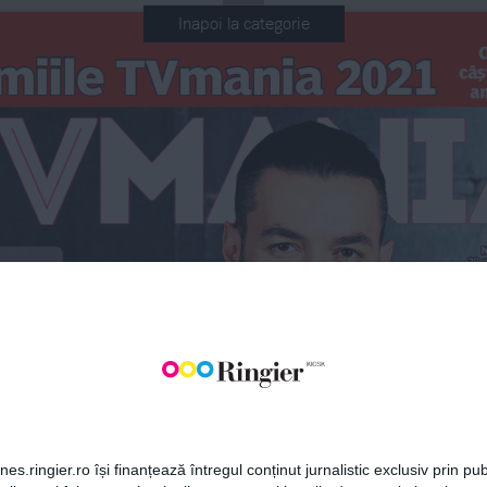
Inapoi la categorie
C
miile TVmania 2021
câș
an
BONEAZĂ-TE LA NEWSLETT
N
Fii la curent cu toate aparițiile din grupul Ringier.
29 
3 
A
re
ABONEAZĂ-TE
de la  
imului 
es.ringier.ro își finanțează întregul conținut jurnalistic exclusiv prin publ
int
Potter”