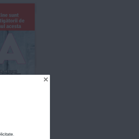
ine sunt 
tigătorii de 
ul acesta
ER
r. 4
8
 (1
208
) 
noiembrie
 20
21
×
- 9.12
.
20
21
4.5 
lei
icitate.
erviu