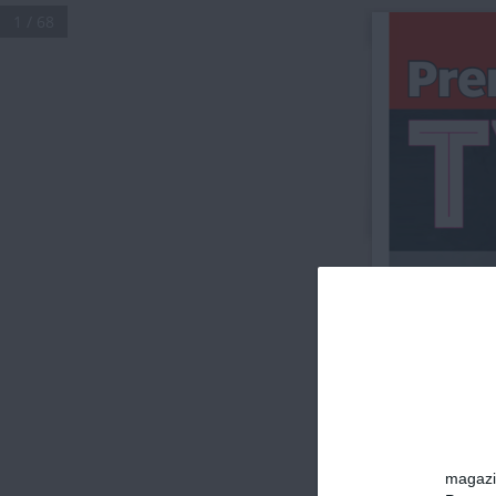
1 / 68
Pre
A
Anivers
 20 de ani 
lansarea pr
magazin
film „Harry 