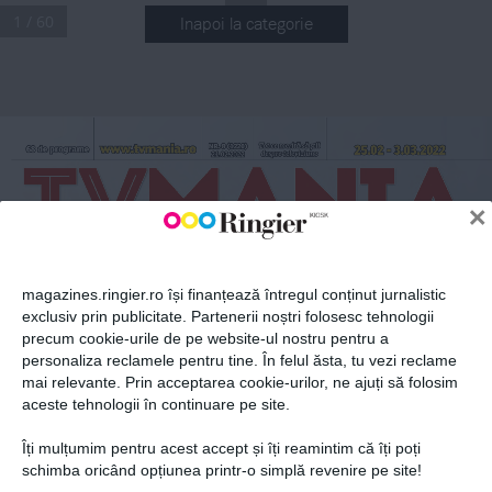
1 / 60
Inapoi la categorie
ABONEAZĂ-TE LA NEWSLETTER
Tot ce merită să ştii 
25.02 - 3.03.2022
www.tvmania.ro
Nr. 8 (1220) 
68 de programe
despre televiziune
21.02.2022
Fii la curent cu toate aparițiile din grupul Ringier.
×
magazines.ringier.ro își finanțează întregul conținut jurnalistic
exclusiv prin publicitate. Partenerii noștri folosesc tehnologii
precum cookie-urile de pe website-ul nostru pentru a
Irina 
ABONEAZĂ-TE
Gologan
personaliza reclamele pentru tine. În felul ăsta, tu vezi reclame
m
arina 
m
aria 
n
ițoiu
Daniel 
Iordănescu
mai relevante. Prin acceptarea cookie-urilor, ne ajuți să folosim
Osmanovici
Bianca 
Iordache
aceste tehnologii în continuare pe site.
S
E
r
I
a
LE
„Miezul nopții  
la Pera Palace” 
vine la Netflix  
Îți mulțumim pentru acest accept și îți reamintim că îți poți
pe 3 martie
C
I
n
E
ma
Politica de confidențialitate și
© 2026 Ringier Romania. Toate
schimba oricând opțiunea printr-o simplă revenire pe site!
„Aleea groazei”  
are premiera pe 
marile ecrane