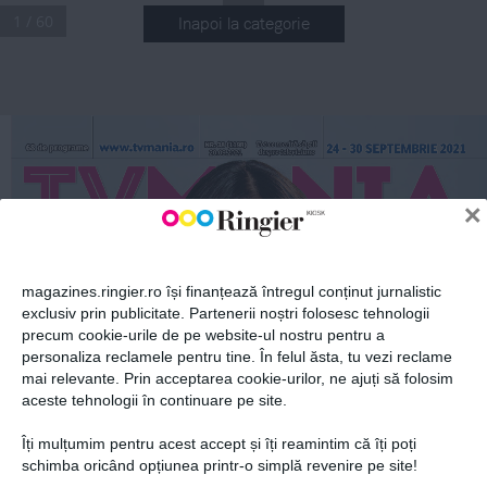
1 / 60
Inapoi la categorie
ABONEAZĂ-TE LA NEWSLETTER
Tot ce merită să ştii 
24 - 30 septembrie 2021
www.tvmania.ro
Nr. 38 (1198) 
68 de programe
despre televiziune
20.09.2021
Fii la curent cu toate aparițiile din grupul Ringier.
×
magazines.ringier.ro își finanțează întregul conținut jurnalistic
exclusiv prin publicitate. Partenerii noștri folosesc tehnologii
3.49 
lei
”
„
Chefi 
fără
L
imit
e
precum cookie-urile de pe website-ul nostru pentru a
ABONEAZĂ-TE
Echipa 
noii 
emisiuni
se află deja în Grecia
personaliza reclamele pentru tine. În felul ăsta, tu vezi reclame
i
N
ter
V
i
U
mai relevante. Prin acceptarea cookie-urilor, ne ajuți să folosim
Octavian Strunilă
prezintă 
aceste tehnologii în continuare pe site.
filmul 
„Complet 
necunoscuți”
Îți mulțumim pentru acest accept și îți reamintim că îți poți
Politica de confidențialitate și
© 2026 Ringier Romania. Toate
schimba oricând opțiunea printr-o simplă revenire pe site!
d
a
N
i Oți
L