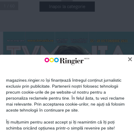
1 / 60
Inapoi la categorie
ABONEAZĂ-TE LA NEWSLETTER
Tot ce merită să ştii 
22 - 28 octombrie 2021
www.tvmania.ro
Nr. 42 (1202) 
68 de programe
despre televiziune
18.10.2021
Fii la curent cu toate aparițiile din grupul Ringier.
×
magazines.ringier.ro își finanțează întregul conținut jurnalistic
exclusiv prin publicitate. Partenerii noștri folosesc tehnologii
precum cookie-urile de pe website-ul nostru pentru a
4.5 
lei
ABONEAZĂ-TE
personaliza reclamele pentru tine. În felul ăsta, tu vezi reclame
mai relevante. Prin acceptarea cookie-urilor, ne ajuți să folosim
aceste tehnologii în continuare pe site.
Îți mulțumim pentru acest accept și îți reamintim că îți poți
Politica de confidențialitate și
© 2026 Ringier Romania. Toate
schimba oricând opțiunea printr-o simplă revenire pe site!