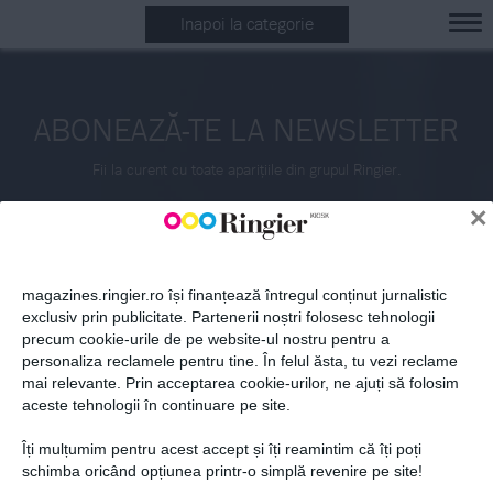
Inapoi la categorie
ABONEAZĂ-TE LA NEWSLETTER
Fii la curent cu toate aparițiile din grupul Ringier.
×
magazines.ringier.ro își finanțează întregul conținut jurnalistic
exclusiv prin publicitate. Partenerii noștri folosesc tehnologii
precum cookie-urile de pe website-ul nostru pentru a
ABONEAZĂ-TE
personaliza reclamele pentru tine. În felul ăsta, tu vezi reclame
mai relevante. Prin acceptarea cookie-urilor, ne ajuți să folosim
aceste tehnologii în continuare pe site.
Îți mulțumim pentru acest accept și îți reamintim că îți poți
Politica de confidențialitate și
© 2026 Ringier Romania. Toate
schimba oricând opțiunea printr-o simplă revenire pe site!