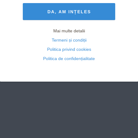
Termeni și Condiții
drepturile rezervate
DA, AM INȚELES
Mai multe detalii
Termeni și condiții
Politica privind cookies
Politica de confidențialitate