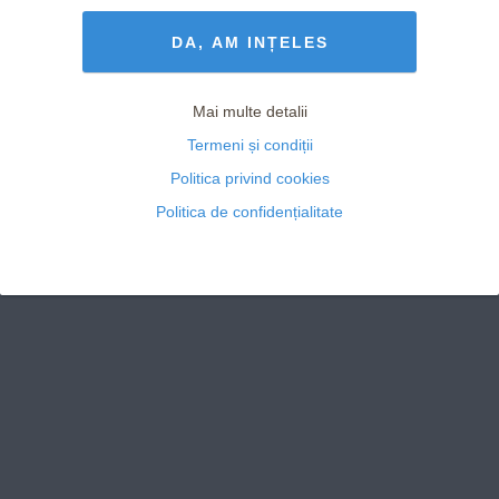
Termeni și Condiții
drepturile rezervate
DA, AM INȚELES
Mai multe detalii
Termeni și condiții
Politica privind cookies
Politica de confidențialitate