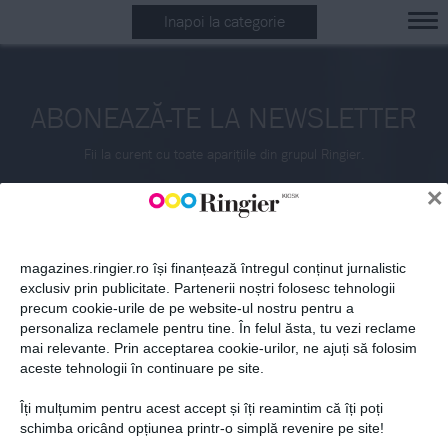
Inapoi la categorie
ABONEAZĂ-TE LA NEWSLETTER
Fii la curent cu toate aparițiile din grupul Ringier.
×
magazines.ringier.ro își finanțează întregul conținut jurnalistic
exclusiv prin publicitate. Partenerii noștri folosesc tehnologii
precum cookie-urile de pe website-ul nostru pentru a
ABONEAZĂ-TE
personaliza reclamele pentru tine. În felul ăsta, tu vezi reclame
mai relevante. Prin acceptarea cookie-urilor, ne ajuți să folosim
aceste tehnologii în continuare pe site.
Îți mulțumim pentru acest accept și îți reamintim că îți poți
Politica de confidențialitate și
© 2026 Ringier Romania. Toate
schimba oricând opțiunea printr-o simplă revenire pe site!