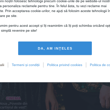
 pentru 
rii noștri folosesc tehnologii precum cookie-urile de pe website-ul nost
„Su
a personaliza reclamele pentru tine. În felul ăsta, tu vezi reclame mai
te. Prin acceptarea cookie-urilor, ne ajuți să folosim aceste tehnologii î
n
ea
are pe site.
toare
Revine
em  
cu show
țumim pentru acest accept și îți reamintim că îți poți schimba oricând op
e Disney 
pri
mbrie
o simplă revenire pe site!
Final neașteptat d
DA, AM INȚELES
ezon pentru 
Adel
„
lii
Termeni și condiții
Politica privind cookies
Politica de co
l episod al serialului cu 
 și 
 în rolurile pri
m
ara 
o
prea
a
lecsandru 
d
unaev
va fi difuzat de Antena 1 pe 16 decembrie
c
inema
Noua „Poveste din 
cartierul de vest” 