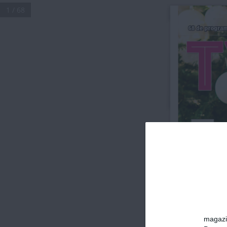
1 / 68
68 de progra
A
4.5 
lei
magazin