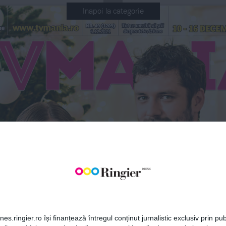
Inapoi la categorie
Tot ce merită să ştii 
10 - 16 dece
www.tvmania.ro
Nr. 49 (1209) 
me
despre televiziune
6.12.2021
BONEAZĂ-TE LA NEWSLETT
Fii la curent cu toate aparițiile din grupul Ringier.
ABONEAZĂ-TE
t
h
es.ringier.ro își finanțează întregul conținut jurnalistic exclusiv prin publ
Ce 