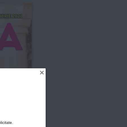
mbrie 2021
ER
×
eo 
r
ose
icitate.
înseamnă