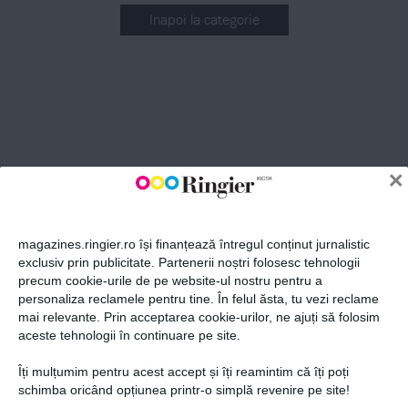
Inapoi la categorie
ABONEAZĂ-TE LA NEWSLETTER
Fii la curent cu toate aparițiile din grupul Ringier.
×
magazines.ringier.ro își finanțează întregul conținut jurnalistic
exclusiv prin publicitate. Partenerii noștri folosesc tehnologii
precum cookie-urile de pe website-ul nostru pentru a
ABONEAZĂ-TE
personaliza reclamele pentru tine. În felul ăsta, tu vezi reclame
mai relevante. Prin acceptarea cookie-urilor, ne ajuți să folosim
aceste tehnologii în continuare pe site.
Îți mulțumim pentru acest accept și îți reamintim că îți poți
Politica de confidențialitate și
© 2026 Ringier Romania. Toate
schimba oricând opțiunea printr-o simplă revenire pe site!