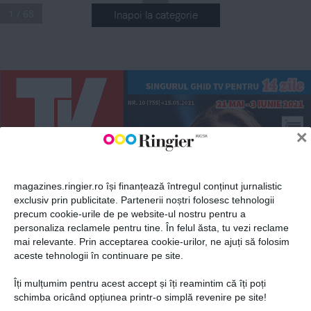
1 / 68
Inapoi la categorie
ABONEAZĂ-TE LA NEWSLETTER
14 zile
S
I
ngurul gh
I
d tv pentru
 21 MAI - 3 
I
un
I
e 2021
Nr. 
10 (755)
15.05.2021

Fii la curent cu toate aparițiile din grupul Ringier.
5948354 41916
×
9
10
4
00
lei
magazines.ringier.ro își finanțează întregul conținut jurnalistic
exclusiv prin publicitate. Partenerii noștri folosesc tehnologii
Dan
precum cookie-urile de pe website-ul nostru pentru a
n
egr
u
Dorian
ABONEAZĂ-TE
Popa
personaliza reclamele pentru tine. În felul ăsta, tu vezi reclame
Loredana
Șerban
Copoț
Ștefan
Bănică
mai relevante. Prin acceptarea cookie-urilor, ne ajuți să folosim
«N
E
x
T
 S
T
a
R
»
e
misiunea revine în grila Antenei 1  
aceste tehnologii în continuare pe site.
de sâmbătă, 22 mai
«Visuri 
e
urov
ISI
on
la cheie»
r
oxe
n, 
Îți mulțumim pentru acest accept și îți reamintim că îți poți
gata pentru 
d
oi arhitecți noi 
concursul de la 
Politica de confidențialitate și
© 2026 Ringier Romania. Toate
schimba oricând opțiunea printr-o simplă revenire pe site!
au venit în echipa 
r
ott
erdam
show-ului de la 
p
ro 
tv