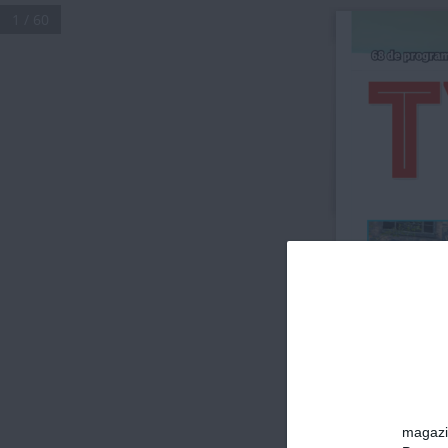
1 / 60
68 de progra
A
Seri
Netflix p
SF-ul „Ș
magazin