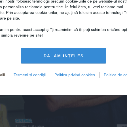
rii noștri folosesc tehnologii precum cookie-urile de pe website-ul nost
a personaliza reclamele pentru tine. În felul ăsta, tu vezi reclame mai
te. Prin acceptarea cookie-urilor, ne ajuți să folosim aceste tehnologii î
Serialul 
Doc
are pe site.
„
entar
țumim pentru acest accept și îți reamintim că îți poți schimba oricând op
sezonul 2 
În mâinile ta
o simplă revenire pe site!
storia  
 horror” 
începe la A
DA, AM INȚELES
in
G
hină
in „Adela”  
 este actorul principal al 
producției i
l
uca 
a
rgentero
mbat viața  
lii
Termeni și condiții
Politica privind cookies
Politica de co
difuzat
e în premieră la  AXN de joi, 8 aprilie
imul an
Cinema
5 filme britanice  