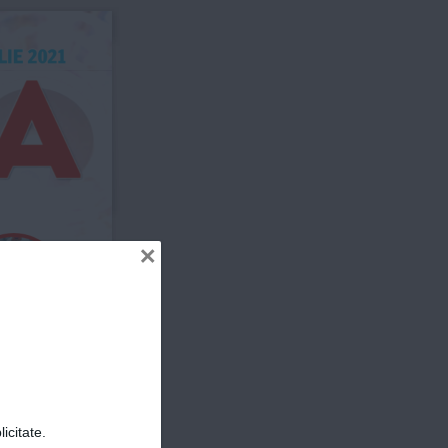
lie 2021
ER
×
i
C
itări!
l și Gabriela 
riu vor avea 
n copil
icitate.