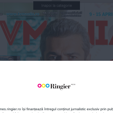
Inapoi la categorie
9 - 15 apri
Tot ce merită să ştii 
www.tvmania.ro
Nr. 14 (1174) 
me
despre televiziune
5.04.2021
BONEAZĂ-TE LA NEWSLETT
Fii la curent cu toate aparițiile din grupul Ringier.
ale
ariază pe 
Fel
trengarii”
Dani Oți
Prisăca
ABONEAZĂ-TE
u
es.ringier.ro își finanțează întregul conținut jurnalistic exclusiv prin publ