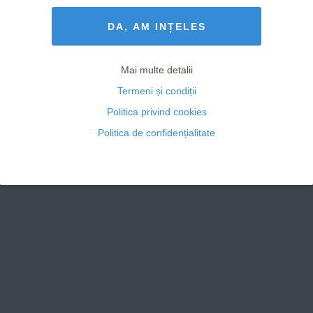
Termeni și Condiții
drepturile rezervate
DA, AM INȚELES
Mai multe detalii
Termeni și condiții
Politica privind cookies
Politica de confidențialitate