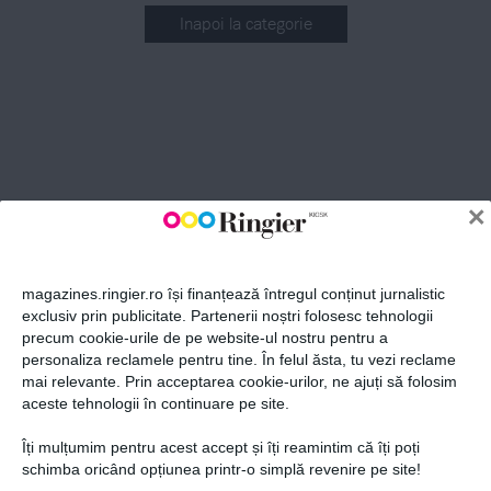
Inapoi la categorie
ABONEAZĂ-TE LA NEWSLETTER
Fii la curent cu toate aparițiile din grupul Ringier.
×
magazines.ringier.ro își finanțează întregul conținut jurnalistic
exclusiv prin publicitate. Partenerii noștri folosesc tehnologii
precum cookie-urile de pe website-ul nostru pentru a
ABONEAZĂ-TE
personaliza reclamele pentru tine. În felul ăsta, tu vezi reclame
mai relevante. Prin acceptarea cookie-urilor, ne ajuți să folosim
aceste tehnologii în continuare pe site.
Îți mulțumim pentru acest accept și îți reamintim că îți poți
Politica de confidențialitate și
© 2026 Ringier Romania. Toate
schimba oricând opțiunea printr-o simplă revenire pe site!