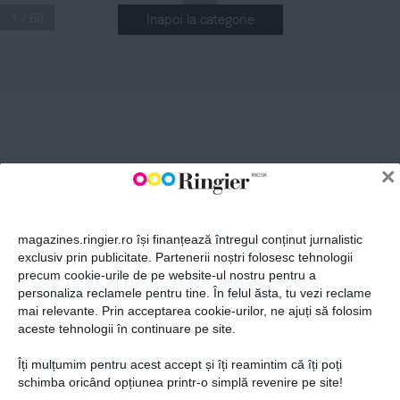
1 / 60
Inapoi la categorie
ABONEAZĂ-TE LA NEWSLETTER
Fii la curent cu toate aparițiile din grupul Ringier.
×
magazines.ringier.ro își finanțează întregul conținut jurnalistic
exclusiv prin publicitate. Partenerii noștri folosesc tehnologii
precum cookie-urile de pe website-ul nostru pentru a
ABONEAZĂ-TE
personaliza reclamele pentru tine. În felul ăsta, tu vezi reclame
mai relevante. Prin acceptarea cookie-urilor, ne ajuți să folosim
aceste tehnologii în continuare pe site.
Îți mulțumim pentru acest accept și îți reamintim că îți poți
Politica de confidențialitate și
© 2026 Ringier Romania. Toate
schimba oricând opțiunea printr-o simplă revenire pe site!