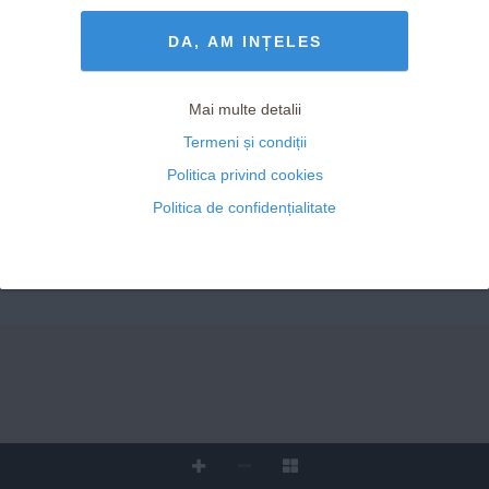
Termeni și Condiții
drepturile rezervate
DA, AM INȚELES
Mai multe detalii
Termeni și condiții
Politica privind cookies
Politica de confidențialitate