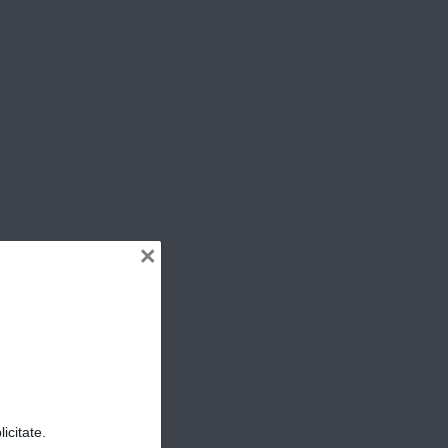
ER
×
icitate.