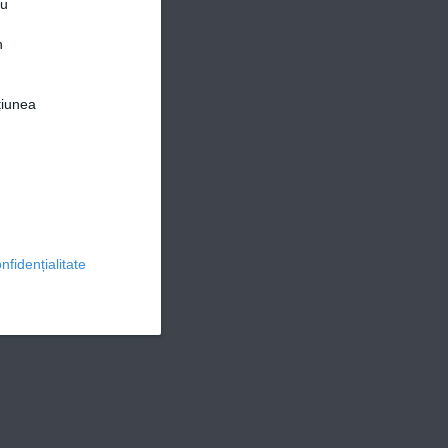
ru
n
țiunea
© 2026 Ringier Romania. Toate drepturile rezervate
nfidențialitate