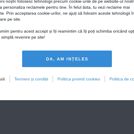
rii noștri folosesc tehnologii precum cookie-urile de pe website-ul nost
a personaliza reclamele pentru tine. În felul ăsta, tu vezi reclame mai
te. Prin acceptarea cookie-urilor, ne ajuți să folosim aceste tehnologii î
are pe site.
țumim pentru acest accept și îți reamintim că îți poți schimba oricând op
o simplă revenire pe site!
DA, AM INȚELES
lii
Termeni și condiții
Politica privind cookies
Politica de co