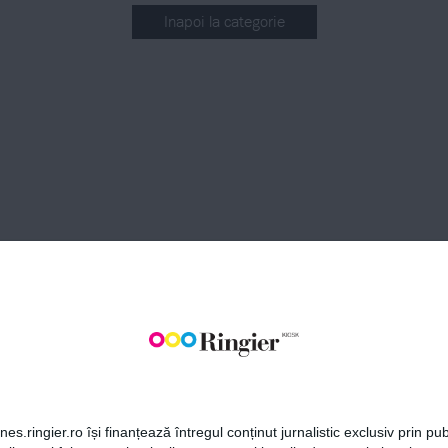
Inapoi la categorie
BONEAZĂ-TE LA NEWSLETT
Fii la curent cu toate aparițiile din grupul Ringier.
ABONEAZĂ-TE
es.ringier.ro își finanțează întregul conținut jurnalistic exclusiv prin publ