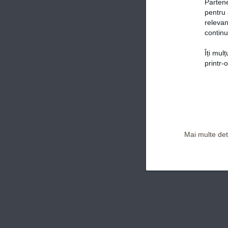
Partene
pentru 
relevan
continu
Îți mul
Politica de confidențialitate și Termeni și Condiții
printr-
Mai multe deta